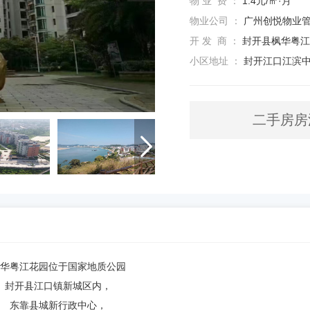
物 业 费 ：
1.4元/㎡·月
物业公司 ：
广州创悦物业
开 发 商 ：
封开县枫华粤江
小区地址 ：
封开江口江滨中
二手房房

华粤江花园位于国家地质公园
封开县江口镇新城区内，
东靠县城新行政中心，