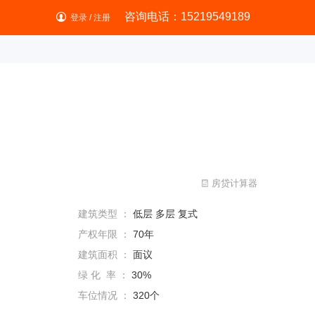
咨询电话：15219549189
登录
/
注册
房贷计算器

建筑类型 ：
低层 多层 复式
产权年限 ：
70年
建筑面积 ：
面议
绿 化 率 ：
30%
车位情况 ：
320个