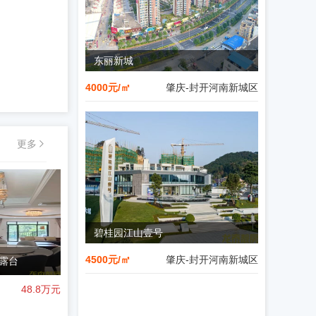
东丽新城
4000元/㎡
肇庆-封开河南新城区
更多
碧桂园江山壹号
4500元/㎡
肇庆-封开河南新城区
露台
48.8
万元