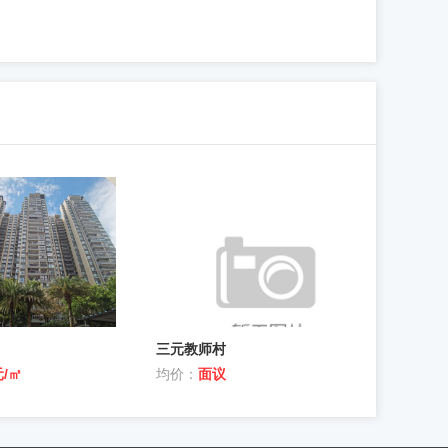
三元教师村
元/㎡
均价：
面议