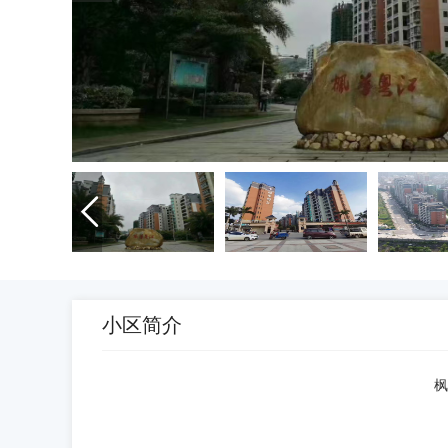

小区简介
枫