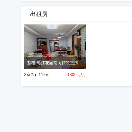
出租房
整租·粤江花园南向精装三房
3室2厅-119㎡
1800
元/月