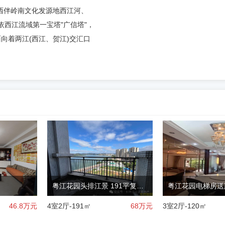
西伴岭南文化发源地西江河、
依西江流域第一宝塔"广信塔"，
面向着两江(西江、贺江)交汇口
粤江花园头排江景 191平复式 可做5房 楼王户型热售
粤江花园电梯房送
46.8
万元
4室2厅-191㎡
68
万元
3室2厅-120㎡