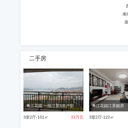
南
二手房
粤江花园 一线江景3房户型
粤江花园江景靓房
3室2厅-101㎡
33
万元
3室2厅-122㎡