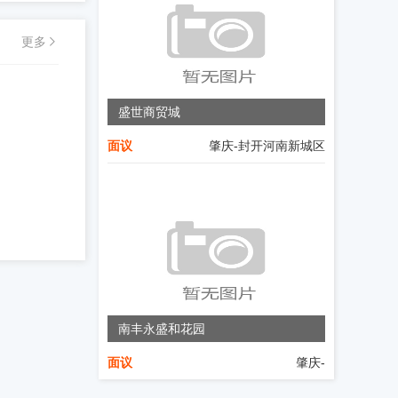
更多
盛世商贸城
面议
肇庆-封开河南新城区
南丰永盛和花园
面议
肇庆-