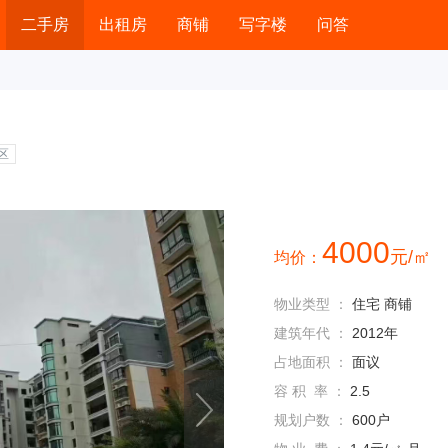
二手房
出租房
商铺
写字楼
问答
区
4000
元/㎡
均价：
物业类型 ：
住宅 商铺
建筑年代 ：
2012年
占地面积 ：
面议
容 积 率 ：
2.5
规划户数 ：
600户