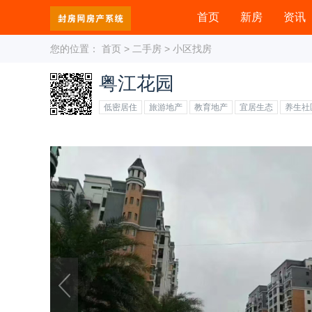
首页
新房
资讯
您的位置：
首页
>
二手房
>
小区找房
粤江花园
低密居住
旅游地产
教育地产
宜居生态
养生社