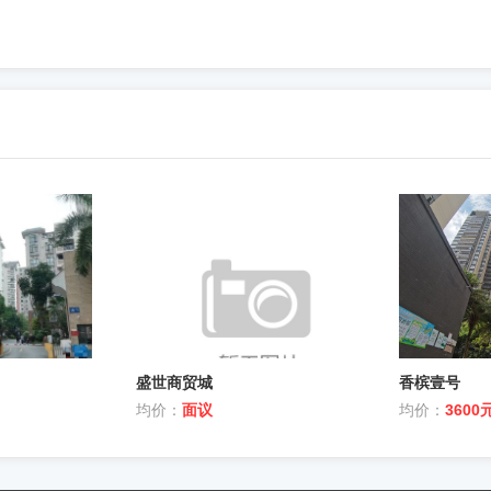
盛世商贸城
香槟壹号
均价：
面议
均价：
3600