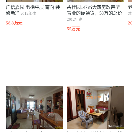
广信嘉园 电梯中层 南向 装
碧桂园147㎡大四房改善型
修新净
置业的硬通货，58万的总价
2012年建
建
2012年建
58.8万元
2
55万元