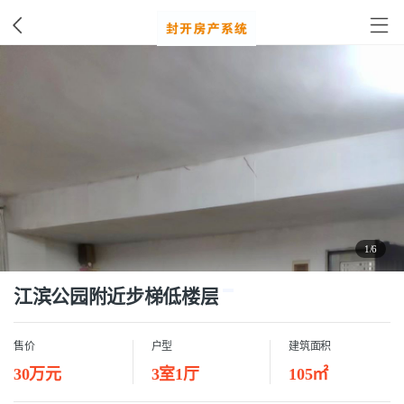
1/6
江滨公园附近步梯低楼层
售价
户型
建筑面积
30万元
3室1厅
105㎡